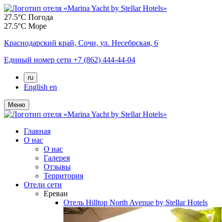
27.5°C
Погода
27.5°C
Море
Краснодарский край,
Сочи,
ул. Несебрская, 6
Единый номер сети
+7 (862) 444-44-04
ru
English
en
Меню
Главная
О нас
О нас
Галерея
Отзывы
Территория
Отели сети
Ереван
Отель
Hilltop North Avenue by Stellar Hotels