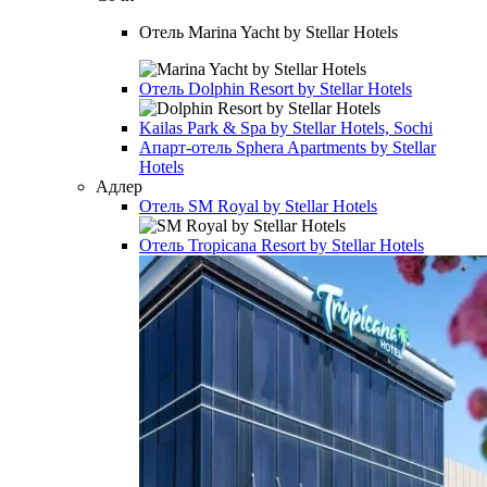
Отель
Marina Yacht by Stellar Hotels
Отель
Dolphin Resort by Stellar Hotels
Kailas Park & Spa by Stellar Hotels, Sochi
Апарт-отель
Sphera Apartments by Stellar
Hotels
Адлер
Отель
SM Royal by Stellar Hotels
Отель
Tropicana Resort by Stellar Hotels