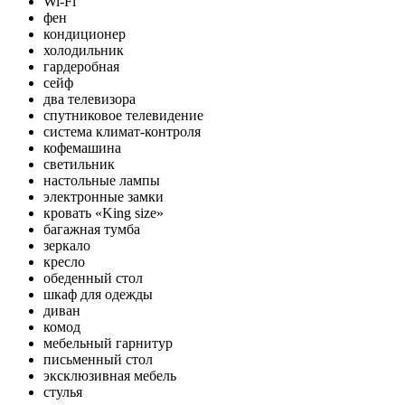
Wi-Fi
фен
кондиционер
холодильник
гардеробная
сейф
два телевизора
спутниковое телевидение
система климат-контроля
кофемашина
светильник
настольные лампы
электронные замки
кровать «King size»
багажная тумба
зеркало
кресло
обеденный стол
шкаф для одежды
диван
комод
мебельный гарнитур
письменный стол
эксклюзивная мебель
стулья