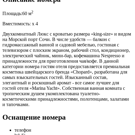
2
Площадь:
60 м
Вместимость:
x
4
Двухкомнатный Люкс с кроватью размера «king-size» и видом
на Морской порт Сочи. В числе удобств — балкон с
гидромассажный ванной и садовой мебелью, гостиная с
телевизором с плоским экраном, рабочий стол, кондиционер,
электрический чайник, мини-бар, кофемашина Nespresso и
принадлежности для приготовления чая/кофе. В данной
категории номера гостям отеля предоставляется премиальная
косметика швейцарского бренда «Chopard», разработана для
самых взыскательных гостей. Изысканный состав,
элегантный и роскошный аромат - все самое лучшее для
гостей отеля «Marina Yacht». Собственная ванная комната с
тропическим душем укомплектована туалетно-
косметическими принадлежностями, полотенцами, халатами
и тапочками.
Оснащение номера
телефон