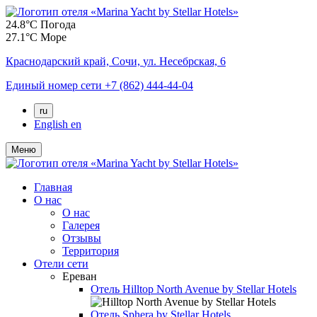
24.8°C
Погода
27.1°C
Море
Краснодарский край,
Сочи,
ул. Несебрская, 6
Единый номер сети
+7 (862) 444-44-04
ru
English
en
Меню
Главная
О нас
О нас
Галерея
Отзывы
Территория
Отели сети
Ереван
Отель
Hilltop North Avenue by Stellar Hotels
Отель
Sphera by Stellar Hotels