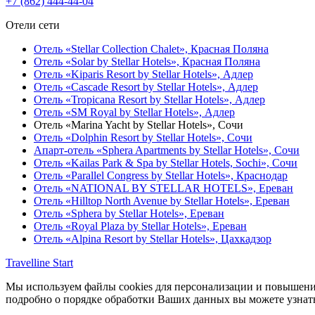
+7 (862) 444-44-04
Отели сети
Отель «Stellar Collection Chalet»,
Красная Поляна
Отель «Solar by Stellar Hotels»,
Красная Поляна
Отель «Kiparis Resort by Stellar Hotels»,
Адлер
Отель «Cascade Resort by Stellar Hotels»,
Адлер
Отель «Tropicana Resort by Stellar Hotels»,
Адлер
Отель «SM Royal by Stellar Hotels»,
Адлер
Отель «Marina Yacht by Stellar Hotels»,
Сочи
Отель «Dolphin Resort by Stellar Hotels»,
Сочи
Апарт-отель «Sphera Apartments by Stellar Hotels»,
Сочи
Отель «Kailas Park & Spa by Stellar Hotels, Sochi»,
Сочи
Отель «Parallel Congress by Stellar Hotels»,
Краснодар
Отель «NATIONAL BY STELLAR HOTELS»,
Ереван
Отель «Hilltop North Avenue by Stellar Hotels»,
Ереван
Отель «Sphera by Stellar Hotels»,
Ереван
Отель «Royal Plaza by Stellar Hotels»,
Ереван
Отель «Alpina Resort by Stellar Hotels»,
Цахкадзор
Travelline Start
Мы используем файлы cookies для персонализации и повышения
подробно о порядке обработки Ваших данных вы можете узнат